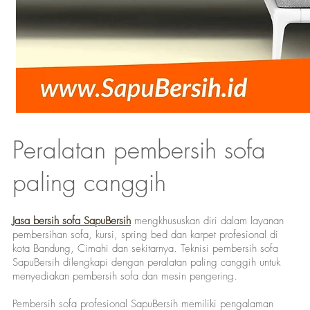
Peralatan pembersih sofa
paling canggih
Jasa bersih sofa SapuBersih
mengkhususkan diri dalam layanan
pembersihan sofa, kursi, spring bed dan karpet profesional di
kota Bandung, Cimahi dan sekitarnya. Teknisi pembersih sofa
SapuBersih dilengkapi dengan peralatan paling canggih untuk
menyediakan pembersih sofa dan mesin pengering.
Pembersih sofa profesional SapuBersih memiliki pengalaman