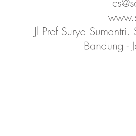
cs@s
www.s
Jl Prof Surya Sumantri
Bandung - 