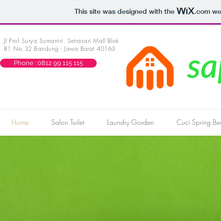
This site was designed with the
.com
web
Jl Prof Surya Sumantri. Setrasari Mall Blok
B1 No.32 Bandung - Jawa Barat 40163
Phone : 0812 99 115 115
Home
Salon Toilet
Laundry Gorden
Cuci Spring Be