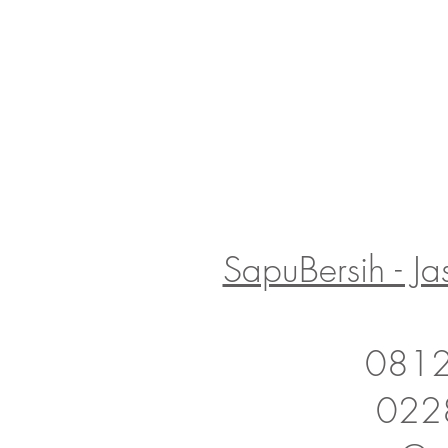
SapuBersih - J
081
022